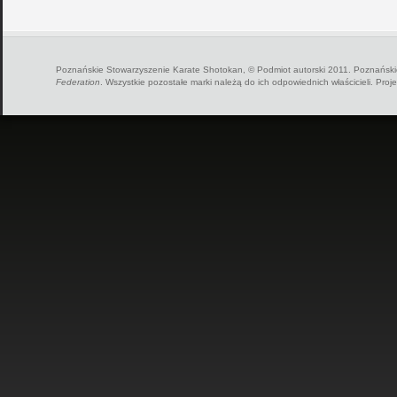
Poznańskie Stowarzyszenie Karate Shotokan, © Podmiot autorski 2011. Poznańskie
Federation
. Wszystkie pozostałe marki należą do ich odpowiednich właścicieli. Proj