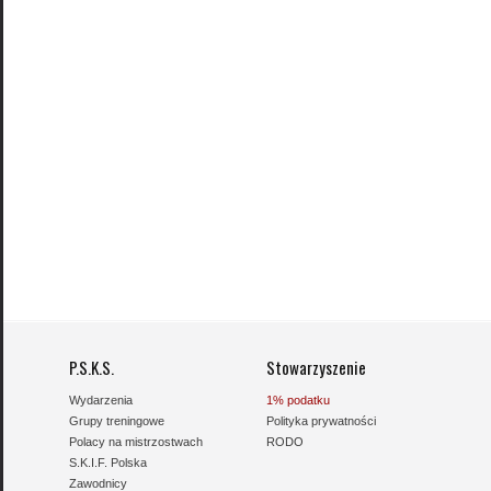
P.S.K.S.
Stowarzyszenie
Wydarzenia
1% podatku
Grupy treningowe
Polityka prywatności
Polacy na mistrzostwach
RODO
S.K.I.F. Polska
Zawodnicy