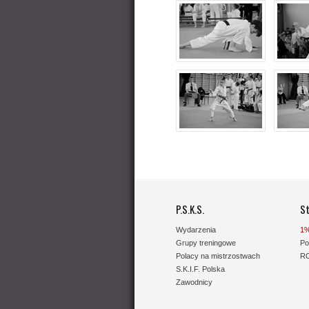
P.S.K.S.
St
Wydarzenia
1%
Grupy treningowe
Po
Polacy na mistrzostwach
R
S.K.I.F. Polska
Zawodnicy