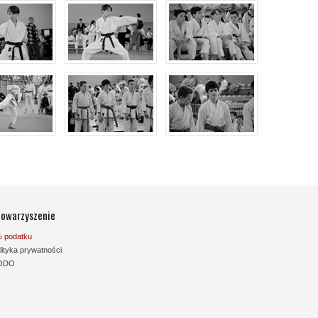
owarzyszenie
 podatku
lityka prywatności
ODO