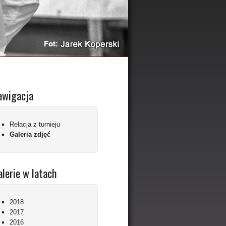
awigacja
Relacja z turnieju
Galeria zdjęć
lerie w latach
2018
2017
2016