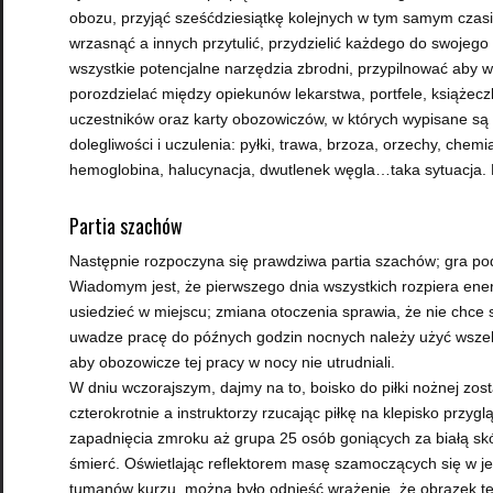
obozu, przyjąć sześćdziesiątkę kolejnych w tym samym czasi
wrzasnąć a innych przytulić, przydzielić każdego do swojeg
wszystkie potencjalne narzędzia zbrodni, przypilnować aby wsz
porozdzielać między opiekunów lekarstwa, portfele, książecz
uczestników oraz karty obozowiczów, w których wypisane są 
dolegliwości i uczulenia: pyłki, trawa, brzoza, orzechy, chemi
hemoglobina, halucynacja, dwutlenek węgla…taka sytuacja. M
Partia szachów
Następnie rozpoczyna się prawdziwa partia szachów; gra pod
Wiadomym jest, że pierwszego dnia wszystkich rozpiera ener
usiedzieć w miejscu; zmiana otoczenia sprawia, że nie chce 
uwadze pracę do późnych godzin nocnych należy użyć wsze
aby obozowicze tej pracy w nocy nie utrudniali.
W dniu wczorajszym, dajmy na to, boisko do piłki nożnej zos
czterokrotnie a instruktorzy rzucając piłkę na klepisko przyglą
zapadnięcia zmroku aż grupa 25 osób goniących za białą skó
śmierć. Oświetlając reflektorem masę szamoczących się w je
tumanów kurzu, można było odnieść wrażenie, że obrazek te